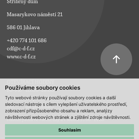
Stříbrný dům
Masarykovo náměstí 21
586 01 Jihlava
+420 774 101 686
cdf@c-d-f.cz
www.c-d-f.cz
OTEVÍRACÍ HODINY
Používáme soubory cookies
Po–Pá:
10.00–18.00
Tyto webové stránky používají soubory cookies a další
So:
na požádání
sledovací nástroje s cílem vylepšení uživatelského prostředí,
Ne:
na požádání
zobrazení přizpůsobeného obsahu a reklam, analýzy
návštěvnosti webových stránek a zjištění zdroje návštěvnosti.
Polední pauza ve všední dny a v sobotu 13:00 - 14:00.
Souhlasím