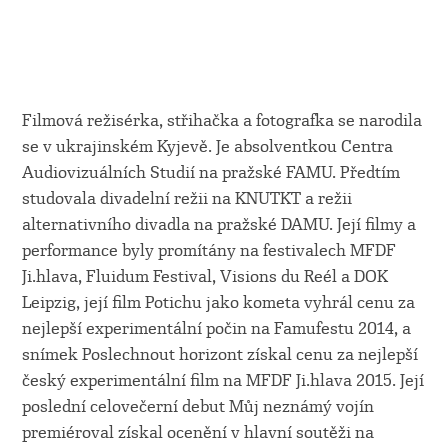
Filmová režisérka, střihačka a fotografka se narodila
se v ukrajinském Kyjevě. Je absolventkou Centra
Audiovizuálních Studií na pražské FAMU. Předtím
studovala divadelní režii na KNUTKT a režii
alternativního divadla na pražské DAMU. Její filmy a
performance byly promítány na festivalech MFDF
Ji.hlava, Fluidum Festival, Visions du Reél a DOK
Leipzig, její film Potichu jako kometa vyhrál cenu za
nejlepší experimentální počin na Famufestu 2014, a
snímek Poslechnout horizont získal cenu za nejlepší
český experimentální film na MFDF Ji.hlava 2015. Její
poslední celovečerní debut Můj neznámý vojín
premiéroval získal ocenění v hlavní soutěži na