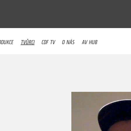
U
ODUKCE
TVŮRCI
CDF TV
O NÁS
AV HUB