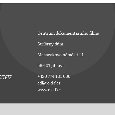
Centrum dokumentárního filmu
Stříbrný dům
Masarykovo náměstí 21
586 01 Jihlava
ÍTĚTE
+420 774 101 686
cdf@c-d-f.cz
www.c-d-f.cz