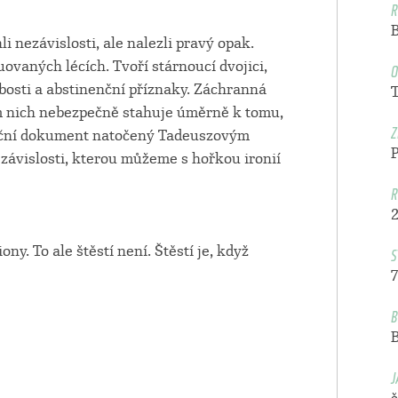
R
i nezávislosti, ale nalezli pravý opak.
O
uovaných lécích. Tvoří stárnoucí dvojici,
abosti a abstinenční příznaky. Záchranná
m nich nebezpečně stahuje úměrně k tomu,
Z
vační dokument natočený Tadeuszovým
závislosti, kterou můžeme s hořkou ironií
R
S
y. To ale štěstí není. Štěstí je, když
7
B
J