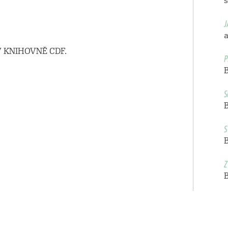
š
J
a
 KNIHOVNĚ CDF.
P
S
S
Z