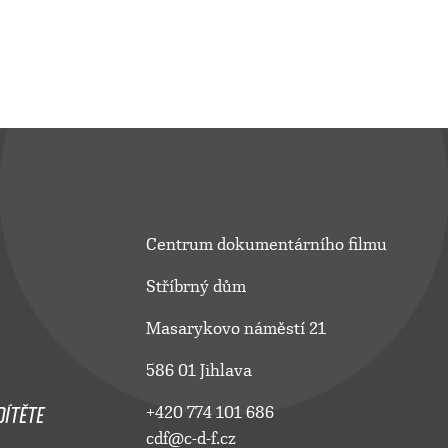
Centrum dokumentárního filmu
Stříbrný dům
Masarykovo náměstí 21
586 01 Jihlava
ÍTĚTE
+420 774 101 686
cdf@c-d-f.cz