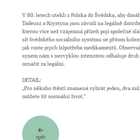
V 80. letech utekli z Polska do Švédska, aby dosáhl
Tadeusz a Krystyna jsou závislí na legálně distrib
kterou více než vzájemná přízeň pojí společné sl
síť švédského sociálního systému se přitom kole
jak roste jejich (s)potřeba medikamentů. Obser
synem nám s nezvyklou intenzitou odhaluje druh 
označit za legální.
DETAIL:
„Pro někoho štěstí znamená vyhrát jeden, dva milion
můžete žít normální život.”
zpět