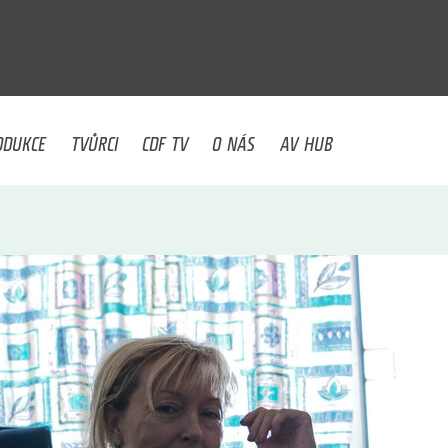
U
ODUKCE
TVŮRCI
CDF TV
O NÁS
AV HUB