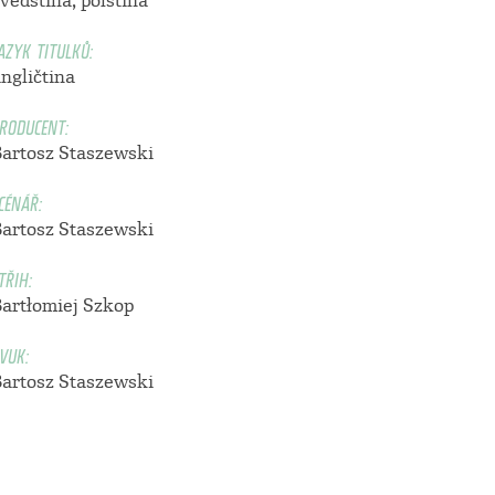
védština, polština
AZYK TITULKŮ:
ngličtina
RODUCENT:
Bartosz Staszewski
CÉNÁŘ:
Bartosz Staszewski
TŘIH:
Bartłomiej Szkop
VUK:
Bartosz Staszewski