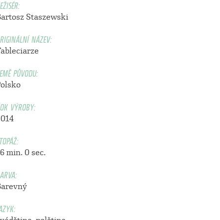
EŽISÉR:
Bartosz Staszewski
RIGINÁLNÍ NÁZEV:
Tableciarze
EMĚ PŮVODU:
Polsko
OK VÝROBY:
2014
TOPÁŽ:
6 min. 0 sec.
ARVA:
Barevný
AZYK: