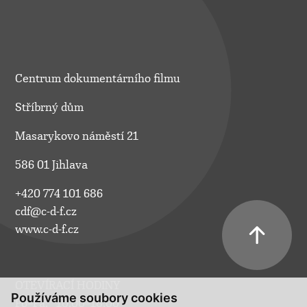
Centrum dokumentárního filmu
Stříbrný dům
Masarykovo náměstí 21
586 01 Jihlava
+420 774 101 686
cdf@c-d-f.cz
www.c-d-f.cz
OTEVÍRACÍ HODINY
Používáme soubory cookies
Po–Pá:
10.00–18.00