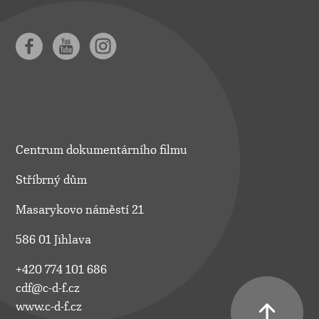
Centrum dokumentárního filmu
Stříbrný dům
Masarykovo náměstí 21
586 01 Jihlava
+420 774 101 686
cdf@c-d-f.cz
www.c-d-f.cz