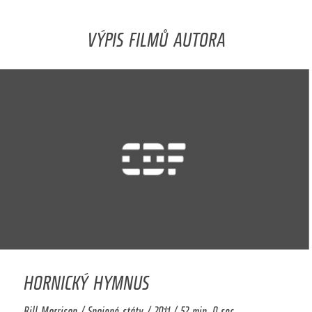
VÝPIS FILMŮ AUTORA
HORNICKÝ HYMNUS
Bill Morrison / Spojené státy / 2011 / 52 min. 0 sec.