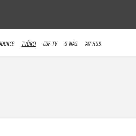
U
ODUKCE
TVŮRCI
CDF TV
O NÁS
AV HUB