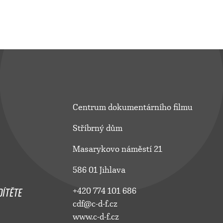
Centrum dokumentárního filmu
Stříbrný dům
Masarykovo náměstí 21
586 01 Jihlava
ÍTĚTE
+420 774 101 686
cdf@c-d-f.cz
www.c-d-f.cz