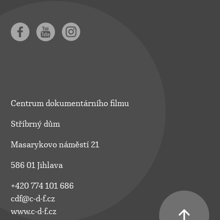
Centrum dokumentárního filmu
Stříbrný dům
Masarykovo náměstí 21
586 01 Jihlava
+420 774 101 686
cdf@c-d-f.cz
www.c-d-f.cz