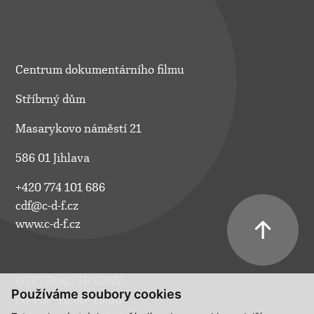
Centrum dokumentárního filmu
Stříbrný dům
Masarykovo náměstí 21
586 01 Jihlava
+420 774 101 686
cdf@c-d-f.cz
www.c-d-f.cz
OTEVÍRACÍ HODINY
Používáme soubory cookies
Po–Pá:
10.00–18.00