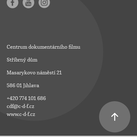
Centrum dokumentárního filmu
Stříbrný dům
Masarykovo náměstí 21
586 01 Jihlava
+420 774 101 686
cdf@c-d-f.cz
www.c-d-f.cz