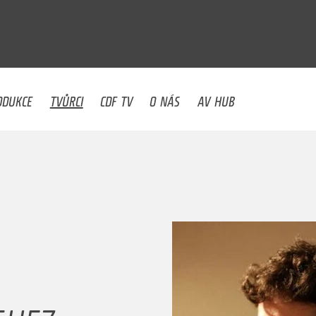
U
ODUKCE
TVŮRCI
CDF TV
O NÁS
AV HUB