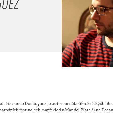
GUEZ
sér Fernando Dominguez je autorem několika krátkých filmů
rodních festivalech, například v Mar del Plata či na Docaviv