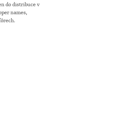
n do distribuce v
roper names,
fórech.