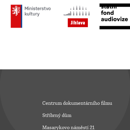
Centrum dokumentárního filmu
Stříbrný dům
Masarykovo náměstí 21