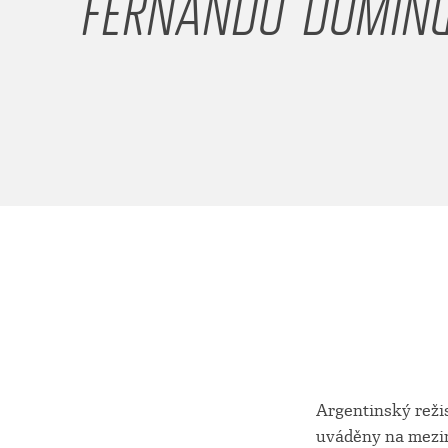
FERNANDO DOMIN
Argentinský reži
uváděny na meziná