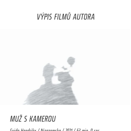
VÝPIS FILMŮ AUTORA
MUŽ S KAMEROU
Guido Hendrikx / Nizozemsko / 2021 / 63 min. 0 sec.