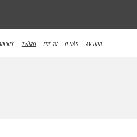
U
ODUKCE
TVŮRCI
CDF TV
O NÁS
AV HUB