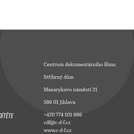
Centrum dokumentárního filmu
Stříbrný dům
Masarykovo náměstí 21
586 01 Jihlava
ÍTĚTE
+420 774 101 686
cdf@c-d-f.cz
www.c-d-f.cz