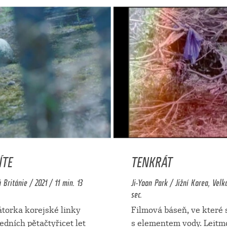
ÍTE
TENKRÁT
 Británie / 2021 / 11 min. 13
Ji-Yoon Park / Jižní Korea, Velk
sec.
átorka korejské linky
Filmová báseň, ve které 
edních pětačtyřicet let
s elementem vody. Leitm