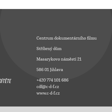
Centrum dokumentárního filmu
Stříbrný dům
Masarykovo náměstí 21
586 01 Jihlava
ÍTĚTE
+420 774 101 686
cdf@c-d-f.cz
www.c-d-f.cz