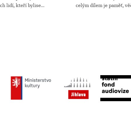
h lidí, kteří bylise
...
celým dílem je paměť, vě