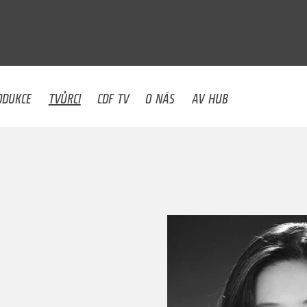
U
ODUKCE
TVŮRCI
CDF TV
O NÁS
AV HUB