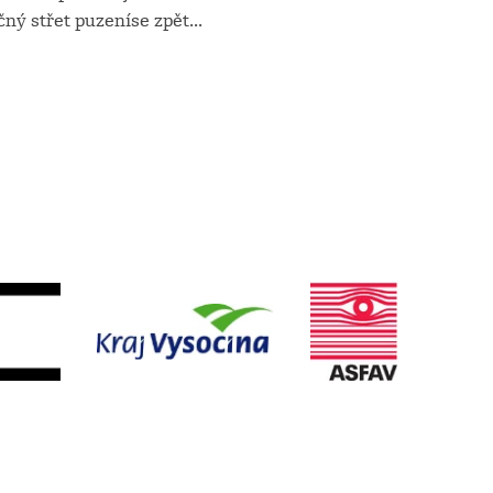
čný střet puzeníse zpět
...