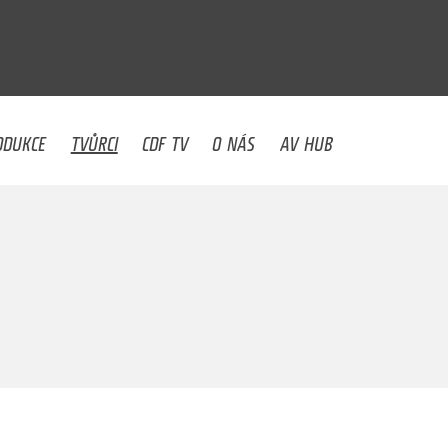
U
ODUKCE
TVŮRCI
CDF TV
O NÁS
AV HUB