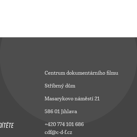
Centrum dokumentárního filmu
Stříbrný dům
Masarykovo náměstí 21
586 01 Jihlava
ÍTĚTE
+420 774 101 686
cdf@c-d-f.cz