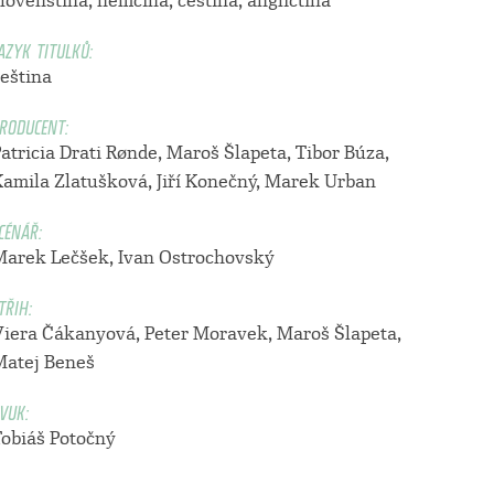
lovenština, němčina, čeština, angličtina
AZYK TITULKŮ:
čeština
RODUCENT:
atricia Drati Rønde
,
Maroš Šlapeta
,
Tibor Búza
,
Kamila Zlatušková
,
Jiří Konečný
,
Marek Urban
CÉNÁŘ:
Marek Lečšek
,
Ivan Ostrochovský
TŘIH:
Viera Čákanyová
,
Peter Moravek
,
Maroš Šlapeta
,
Matej Beneš
VUK:
Tobiáš Potočný