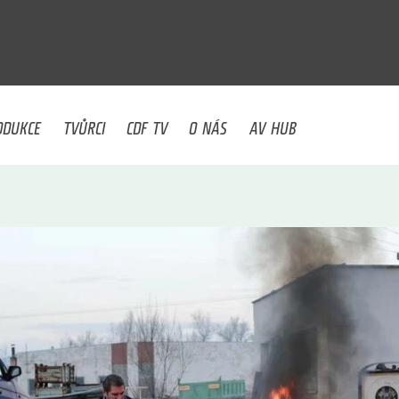
U
ODUKCE
TVŮRCI
CDF TV
O NÁS
AV HUB