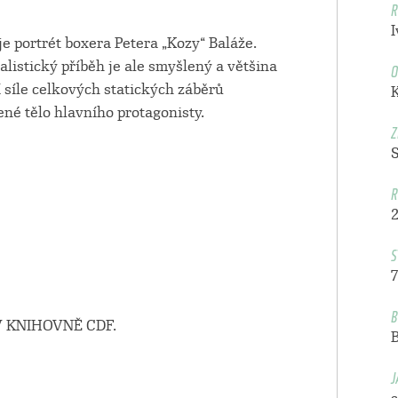
R
 portrét boxera Petera „Kozy“ Baláže.
O
listický příběh je ale smyšlený a většina
 síle celkových statických záběrů
né tělo hlavního protagonisty.
Z
R
S
7
B
 KNIHOVNĚ CDF.
J