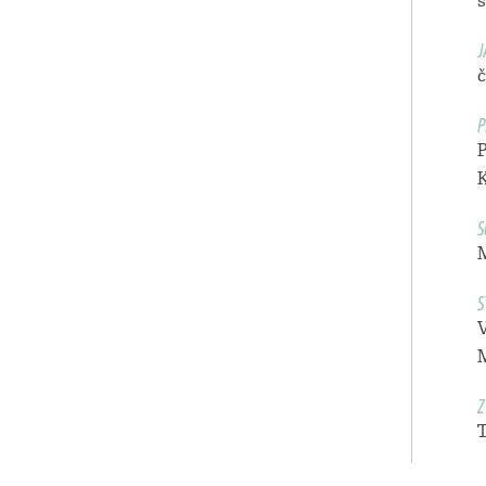
s
J
P
P
S
S
Z