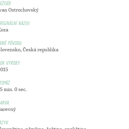
EŽISÉR:
Ivan Ostrochovský
RIGINÁLNÍ NÁZEV:
Koza
EMĚ PŮVODU:
Slovensko, Česká republika
OK VÝROBY:
2015
TOPÁŽ:
5 min. 0 sec.
ARVA:
Barevný
AZYK: