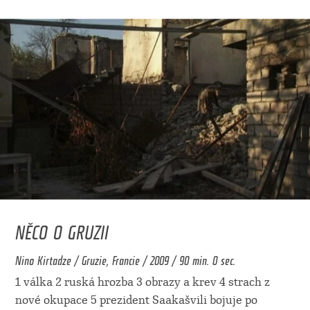
NĚCO O GRUZII
Nino Kirtadze / Gruzie, Francie / 2009 / 90 min. 0 sec.
1 válka 2 ruská hrozba 3 obrazy a krev 4 strach z
nové okupace 5 prezident Saakašvili bojuje po