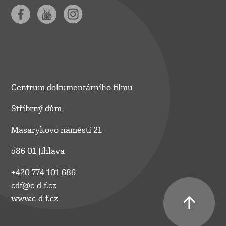
Centrum dokumentárního filmu
Stříbrný dům
Masarykovo náměstí 21
586 01 Jihlava
+420 774 101 686
cdf@c-d-f.cz
www.c-d-f.cz