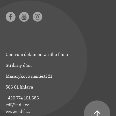
Centrum dokumentárního filmu
Stříbrný dům
Masarykovo náměstí 21
586 01 Jihlava
+420 774 101 686
cdf@c-d-f.cz
www.c-d-f.cz