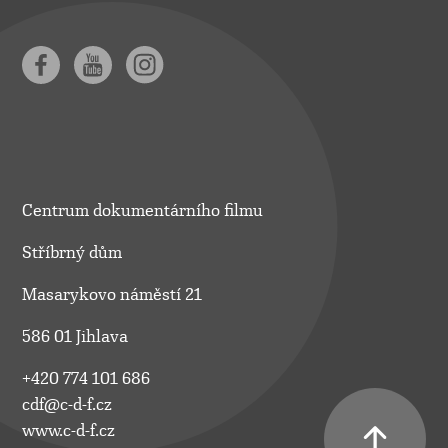
Centrum dokumentárního filmu
Stříbrný dům
Masarykovo náměstí 21
586 01 Jihlava
+420 774 101 686
cdf@c-d-f.cz
www.c-d-f.cz