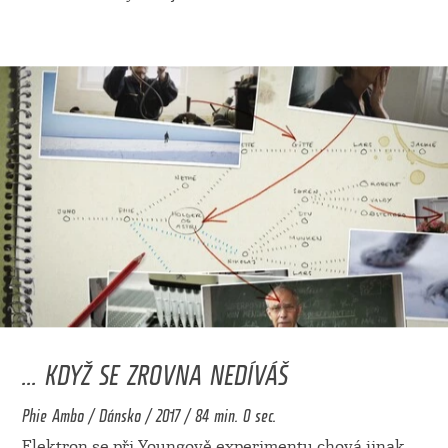
... KDYŽ SE ZROVNA NEDÍVÁŠ
Phie Ambo / Dánsko / 2017 / 84 min. 0 sec.
Elektron se při Youngově experimentu chová jinak,