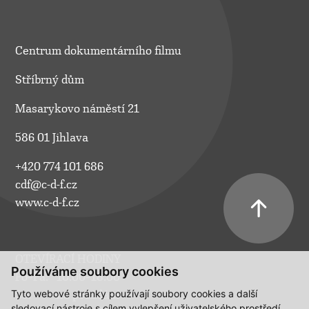
Centrum dokumentárního filmu
Stříbrný dům
Masarykovo náměstí 21
586 01 Jihlava
+420 774 101 686
cdf@c-d-f.cz
www.c-d-f.cz
OTEVÍRACÍ HODINY
Používáme soubory cookies
Po–Pá:
10.00–18.00
Tyto webové stránky používají soubory cookies a další
So:
na požádání
sledovací nástroje s cílem vylepšení uživatelského prostředí,