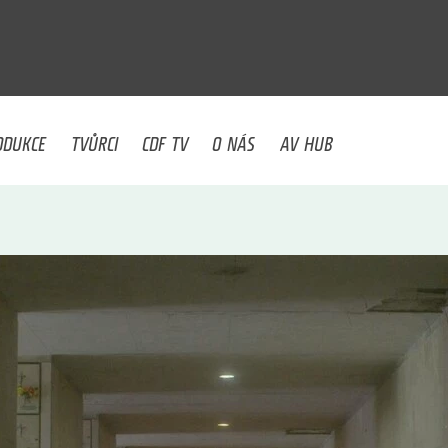
U
ODUKCE
TVŮRCI
CDF TV
O NÁS
AV HUB