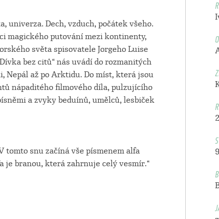
R
I
ta, univerza. Dech, vzduch, počátek všeho.
O
dci magického putování mezi kontinenty,
orského světa spisovatele Jorgeho Luise
„Dívka bez citů“ nás uvádí do rozmanitých
Z
i, Nepál až po Arktidu. Do míst, která jsou
 nápaditého filmového díla, pulzujícího
 písněmi a zvyky beduínů, umělců, lesbiček
R
S
 V tomto snu začíná vše písmenem alfa
9
 je branou, která zahrnuje celý vesmír.“
B
J