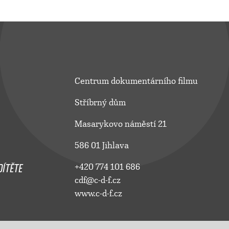
Centrum dokumentárního filmu
Stříbrný dům
Masarykovo náměstí 21
586 01 Jihlava
ÍTĚTE
+420 774 101 686
cdf@c-d-f.cz
www.c-d-f.cz