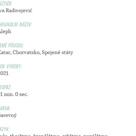
EŽISÉR:
va Radivojević
RIGINÁLNÍ NÁZEV:
Aleph
EMĚ PŮVODU:
Katar, Chorvatsko, Spojené státy
OK VÝROBY:
2021
TOPÁŽ:
1 min. 0 sec.
ARVA:
Barevný
AZYK: