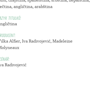
ulu, thajština, španělština, srbština, nepálština,
ečtina, angličtina, arabština
AZYK TITULKŮ:
ngličtina
RODUCENT:
ilka Alfier
,
Iva Radivojević
,
Madeleine
Molyneaux
CÉNÁŘ:
va Radivojević