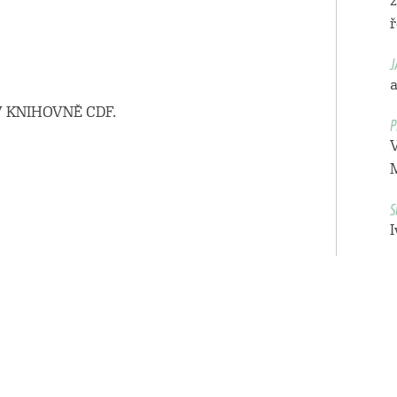
z
ř
J
a
 KNIHOVNĚ CDF.
P
V
S
I