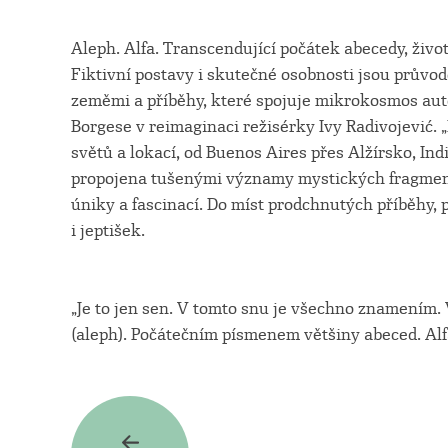
Aleph. Alfa. Transcendující počátek abecedy, živo
Fiktivní postavy i skutečné osobnosti jsou průvo
zeměmi a příběhy, které spojuje mikrokosmos aut
Borgese v reimaginaci režisérky Ivy Radivojević. 
světů a lokací, od Buenos Aires přes Alžírsko, Indi
propojena tušenými významy mystických fragmentů
úniky a fascinací. Do míst prodchnutých příběhy,
i jeptišek.
„Je to jen sen. V tomto snu je všechno znamením.
(aleph). Počátečním písmenem většiny abeced. Alfa