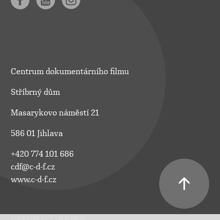
Centrum dokumentárního filmu
Stříbrný dům
Masarykovo náměstí 21
586 01 Jihlava
+420 774 101 686
cdf@c-d-f.cz
www.c-d-f.cz
OTEVÍRACÍ HODINY