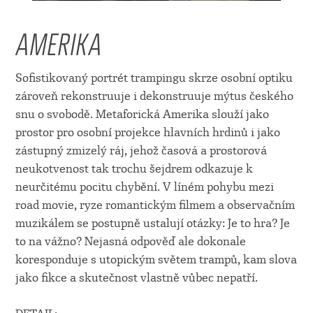
AMERIKA
Sofistikovaný portrét trampingu skrze osobní optiku
zároveň rekonstruuje i dekonstruuje mýtus českého
snu o svobodě. Metaforická Amerika slouží jako
prostor pro osobní projekce hlavních hrdinů i jako
zástupný zmizelý ráj, jehož časová a prostorová
neukotvenost tak trochu šejdrem odkazuje k
neurčitému pocitu chybění. V líném pohybu mezi
road movie, ryze romantickým filmem a observačním
muzikálem se postupně ustalují otázky: Je to hra? Je
to na vážno? Nejasná odpověď ale dokonale
koresponduje s utopickým světem trampů, kam slova
jako fikce a skutečnost vlastně vůbec nepatří.