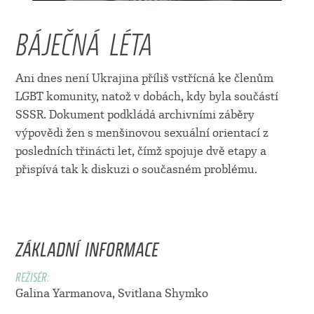
BÁJEČNÁ LÉTA
Ani dnes není Ukrajina příliš vstřícná ke členům
LGBT komunity, natož v dobách, kdy byla součástí
SSSR. Dokument podkládá archivními záběry
výpovědi žen s menšinovou sexuální orientací z
posledních třinácti let, čímž spojuje dvě etapy a
přispívá tak k diskuzi o současném problému.
ZÁKLADNÍ INFORMACE
REŽISÉR:
Galina Yarmanova
,
Svitlana Shymko