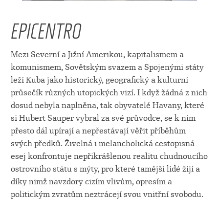
EPICENTRO
Mezi Severní a Jižní Amerikou, kapitalismem a
komunismem, Sovětským svazem a Spojenými státy
leží Kuba jako historický, geografický a kulturní
průsečík různých utopických vizí. I když žádná z nich
dosud nebyla naplněna, tak obyvatelé Havany, které
si Hubert Sauper vybral za své průvodce, se k nim
přesto dál upírají a nepřestávají věřit příběhům
svých předků. Živelná i melancholická cestopisná
esej konfrontuje nepřikrášlenou realitu chudnoucího
ostrovního státu s mýty, pro které tamější lidé žijí a
díky nimž navzdory cizím vlivům, opresím a
politickým zvratům neztrácejí svou vnitřní svobodu.