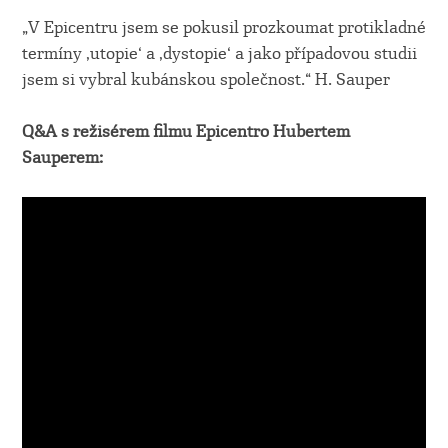
„V Epicentru jsem se pokusil prozkoumat protikladné
termíny ‚utopie‘ a ‚dystopie‘ a jako případovou studii
jsem si vybral kubánskou společnost.“ H. Sauper
Q&A s režisérem filmu Epicentro Hubertem
Sauperem: