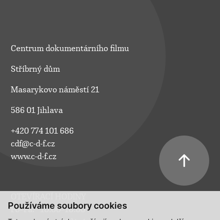
Centrum dokumentárního filmu
Stříbrný dům
Masarykovo náměstí 21
586 01 Jihlava
+420 774 101 686
cdf@c-d-f.cz
www.c-d-f.cz
OTEVÍRACÍ HODINY
Používáme soubory cookies
Po–Pá:
10.00–18.00