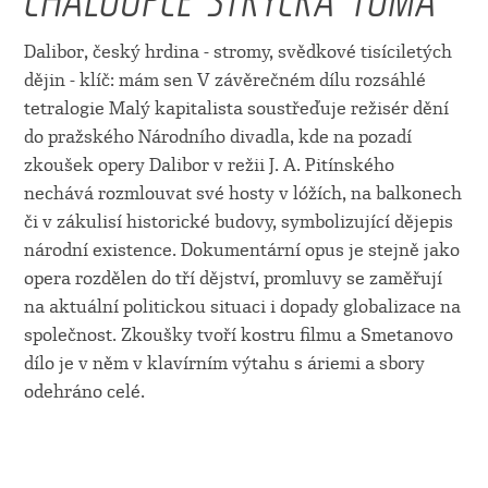
Dalibor, český hrdina - stromy, svědkové tisíciletých
dějin - klíč: mám sen V závěrečném dílu rozsáhlé
tetralogie Malý kapitalista soustřeďuje režisér dění
do pražského Národního divadla, kde na pozadí
zkoušek opery Dalibor v režii J. A. Pitínského
nechává rozmlouvat své hosty v lóžích, na balkonech
či v zákulisí historické budovy, symbolizující dějepis
národní existence. Dokumentární opus je stejně jako
opera rozdělen do tří dějství, promluvy se zaměřují
na aktuální politickou situaci i dopady globalizace na
společnost. Zkoušky tvoří kostru filmu a Smetanovo
dílo je v něm v klavírním výtahu s áriemi a sbory
odehráno celé.