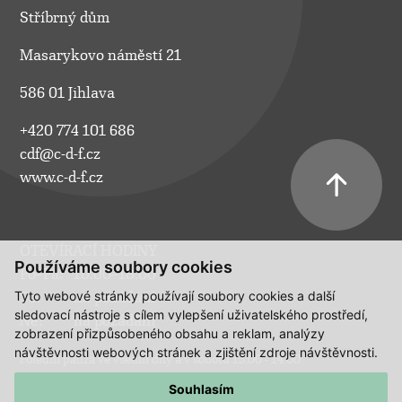
Stříbrný dům
Masarykovo náměstí 21
586 01 Jihlava
+420 774 101 686
cdf@c-d-f.cz
www.c-d-f.cz
OTEVÍRACÍ HODINY
Používáme soubory cookies
Po–Pá:
10.00–18.00
Tyto webové stránky používají soubory cookies a další
So:
na požádání
sledovací nástroje s cílem vylepšení uživatelského prostředí,
Ne:
na požádání
zobrazení přizpůsobeného obsahu a reklam, analýzy
návštěvnosti webových stránek a zjištění zdroje návštěvnosti.
Polední pauza ve všední dny a v sobotu 13:00 - 14:00.
Souhlasím