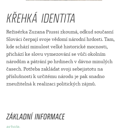
KŘEHKÁ IDENTITA
Režisérka Zuzana Piussi zkoumá, odkud současní
Slováci čerpají svoje vědomí národní hrdosti. Tam,
kde schází minulost velké historické mocnosti,
přichází ke slovu vymezování se vůči okolním
národům a pátrání po hrdinech v dávno minulých
časech. Potřeba zakládat svoji sebejistotu na
příslušnosti k určitému národu je pak snadno
zneužitelná k realizaci politických zájmů.
ZÁKLADNÍ INFORMACE
REŽISÉR: