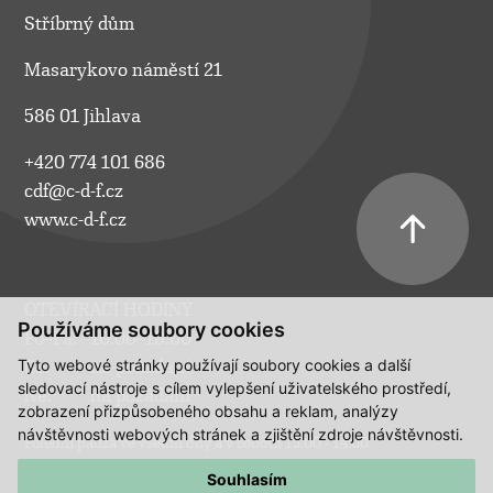
Stříbrný dům
Masarykovo náměstí 21
586 01 Jihlava
+420 774 101 686
cdf@c-d-f.cz
www.c-d-f.cz
OTEVÍRACÍ HODINY
Používáme soubory cookies
Po–Pá:
10.00–18.00
Tyto webové stránky používají soubory cookies a další
So:
na požádání
sledovací nástroje s cílem vylepšení uživatelského prostředí,
Ne:
na požádání
zobrazení přizpůsobeného obsahu a reklam, analýzy
návštěvnosti webových stránek a zjištění zdroje návštěvnosti.
Polední pauza ve všední dny a v sobotu 13:00 - 14:00.
Souhlasím