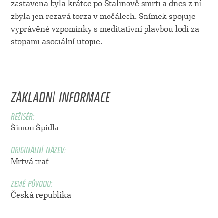
zastavena byla krátce po Stalinově smrti a dnes z ní
zbyla jen rezavá torza v močálech. Snímek spojuje
vyprávěné vzpomínky s meditativní plavbou lodí za
stopami asociální utopie.
ZÁKLADNÍ INFORMACE
REŽISÉR:
Šimon Špidla
ORIGINÁLNÍ NÁZEV:
Mrtvá trať
ZEMĚ PŮVODU:
Česká republika