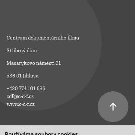
Centrum dokumentárního filmu
Stříbrný dům
Masarykovo náměstí 21
586 01 Jihlava
+420 774 101 686
cdf@c-d-f.cz
www.c-d-f.cz
OTEVÍRACÍ HODINY
Používáme soubory cookies