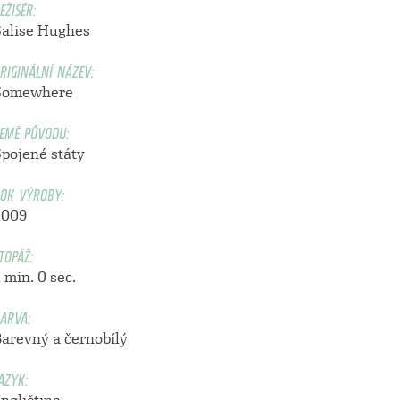
EŽISÉR:
Salise Hughes
RIGINÁLNÍ NÁZEV:
Somewhere
EMĚ PŮVODU:
Spojené státy
OK VÝROBY:
2009
TOPÁŽ:
 min. 0 sec.
ARVA:
Barevný a černobílý
AZYK: