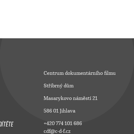
Centrum dokumentárního filmu
Stříbrný dům
Masarykovo náměstí 21
586 01 Jihlava
ÍTĚTE
+420 774 101 686
cdf@c-d-f.cz