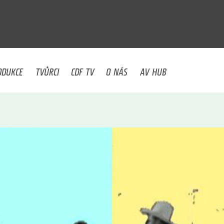
U
ODUKCE
TVŮRCI
CDF TV
O NÁS
AV HUB