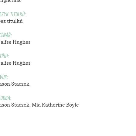
ngličtina
AZYK TITULKŮ:
ez titulků
CÉNÁŘ:
Salise Hughes
TŘIH:
Salise Hughes
VUK:
Jason Staczek
UDBA:
Jason Staczek, Mia Katherine Boyle