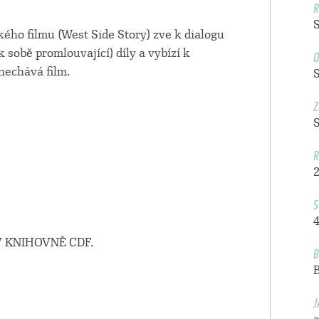
R
ého filmu (West Side Story) zve k dialogu
O
sobě promlouvající) díly a vybízí k
nechává film.
Z
R
S
4
 KNIHOVNĚ CDF.
B
J