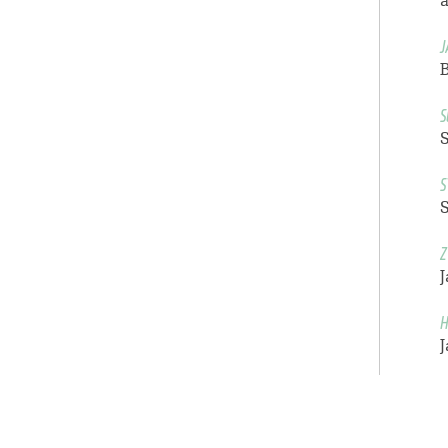
a
J
B
S
S
Z
H