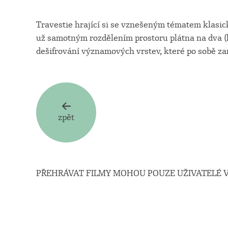
Travestie hrající si se vznešeným tématem klasick
už samotným rozdělením prostoru plátna na dva (k 
dešifrování významových vrstev, které po sobě za
zpět
PŘEHRÁVAT FILMY MOHOU POUZE UŽIVATELÉ V