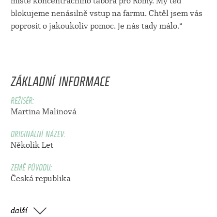
místě koncentračního tábora pro Romy. My teď
blokujeme nenásilně vstup na farmu. Chtěl jsem vás
poprosit o jakoukoliv pomoc. Je nás tady málo.“
ZÁKLADNÍ INFORMACE
REŽISÉR:
Martina Malinová
ORIGINÁLNÍ NÁZEV:
Několik Let
ZEMĚ PŮVODU:
Česká republika
další