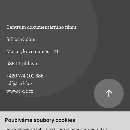
Centrum dokumentárního filmu
Stříbrný dům
Masarykovo náměstí 21
586 01 Jihlava
+420 774 101 686
cdf@c-d-f.cz
www.c-d-f.cz
OTEVÍRACÍ HODINY
Používáme soubory cookies
Po–Pá:
10.00–18.00
Tyto webové stránky používají soubory cookies a další
So:
na požádání