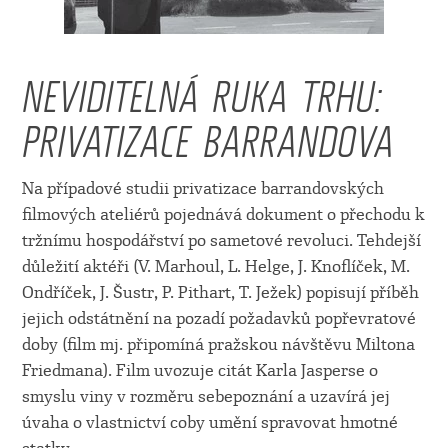
NEVIDITELNÁ RUKA TRHU:
PRIVATIZACE BARRANDOVA
Na případové studii privatizace barrandovských
filmových ateliérů pojednává dokument o přechodu k
tržnímu hospodářství po sametové revoluci. Tehdejší
důležití aktéři (V. Marhoul, L. Helge, J. Knoflíček, M.
Ondříček, J. Šustr, P. Pithart, T. Ježek) popisují příběh
jejich odstátnění na pozadí požadavků popřevratové
doby (film mj. připomíná pražskou návštěvu Miltona
Friedmana). Film uvozuje citát Karla Jasperse o
smyslu viny v rozměru sebepoznání a uzavírá jej
úvaha o vlastnictví coby umění spravovat hmotné