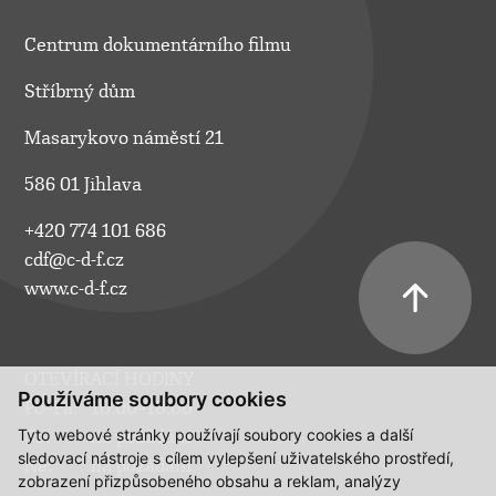
Centrum dokumentárního filmu
Stříbrný dům
Masarykovo náměstí 21
586 01 Jihlava
+420 774 101 686
cdf@c-d-f.cz
www.c-d-f.cz
OTEVÍRACÍ HODINY
Používáme soubory cookies
Po–Pá:
10.00–18.00
Tyto webové stránky používají soubory cookies a další
So:
na požádání
sledovací nástroje s cílem vylepšení uživatelského prostředí,
Ne:
na požádání
zobrazení přizpůsobeného obsahu a reklam, analýzy