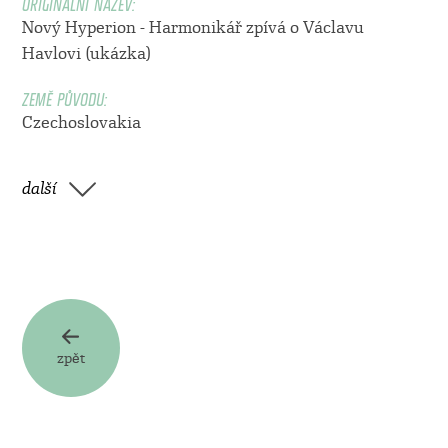
ORIGINÁLNÍ NÁZEV:
Nový Hyperion - Harmonikář zpívá o Václavu
Havlovi (ukázka)
ZEMĚ PŮVODU:
Czechoslovakia
další
zpět