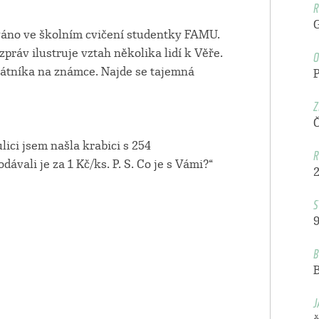
R
váno ve školním cvičení studentky FAMU.
O
ráv ilustruje vztah několika lidí k Věře.
tátníka na známce. Najde se tajemná
Z
lici jsem našla krabici s 254
R
vali je za 1 Kč/ks. P. S. Co je s Vámi?“
S
9
B
J