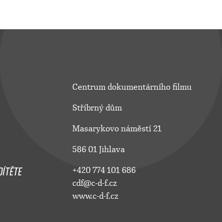
Centrum dokumentárního filmu
Stříbrný dům
Masarykovo náměstí 21
586 01 Jihlava
ÍTĚTE
+420 774 101 686
cdf@c-d-f.cz
www.c-d-f.cz