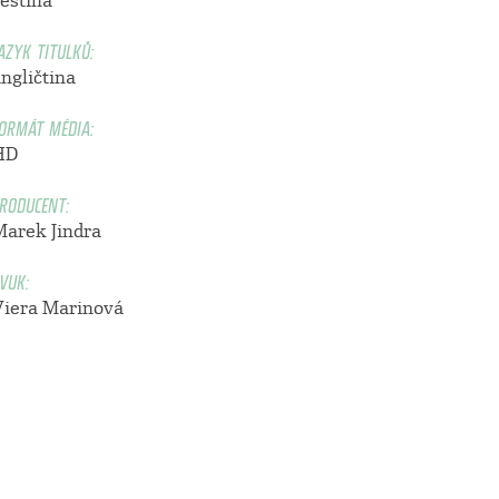
čeština
AZYK TITULKŮ:
ngličtina
ORMÁT MÉDIA:
HD
RODUCENT:
Marek Jindra
VUK:
Viera Marinová