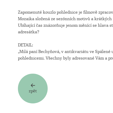
Zapomenuté kouzlo pohlednice je filmově zpraco
Mozaika složená ze sezónních motivů a krátkých zp
Ubíhající čas znázorňuje jenom měnící se hlava s
adresátka?
DETAIL:
„Milá paní Bechyňová, v antikvariátu ve Spálené u
pohlednicemi. Všechny byly adresované Vám a prodá
zpět