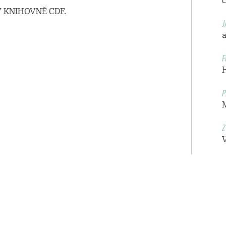
 KNIHOVNĚ CDF.
J
a
F
P
Z