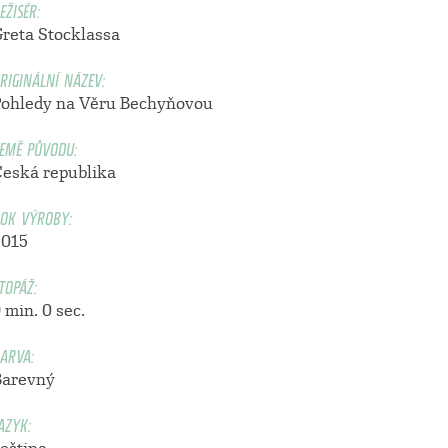
EŽISÉR:
Greta Stocklassa
RIGINÁLNÍ NÁZEV:
Pohledy na Věru Bechyňovou
EMĚ PŮVODU:
Česká republika
OK VÝROBY:
2015
TOPÁŽ:
 min. 0 sec.
ARVA:
Barevný
AZYK: