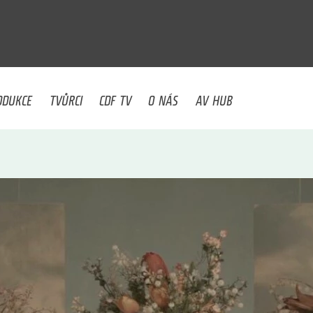
U
ODUKCE
TVŮRCI
CDF TV
O NÁS
AV HUB