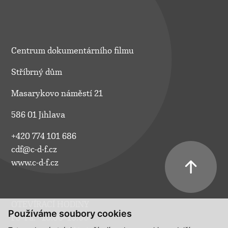
Centrum dokumentárního filmu
Stříbrný dům
Masarykovo náměstí 21
586 01 Jihlava
+420 774 101 686
cdf@c-d-f.cz
www.c-d-f.cz
OTEVÍRACÍ HODINY
Používáme soubory cookies
Po–Pá:
10.00–18.00