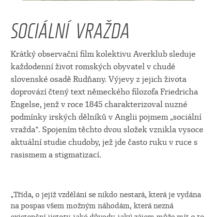
SOCIÁLNÍ VRAŽDA
Krátký observační film kolektivu Averklub sleduje
každodenní život romských obyvatel v chudé
slovenské osadě Rudňany. Výjevy z jejich života
doprovází čtený text německého filozofa Friedricha
Engelse, jenž v roce 1845 charakterizoval nuzné
podmínky irských dělníků v Anglii pojmem „sociální
vražda“. Spojením těchto dvou složek vznikla vysoce
aktuální studie chudoby, jež jde často ruku v ruce s
rasismem a stigmatizací.
„Třída, o jejíž vzdělání se nikdo nestará, která je vydána
na pospas všem možným náhodám, která nezná
existenční jistoty, jaké důvody, jaký zájem může mít o to,