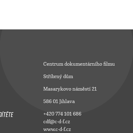
Centrum dokumentárního filmu
Stříbrný dům
Masarykovo náměstí 21
586 01 Jihlava
ÍTĚTE
+420 774 101 686
cdf@c-d-f.cz
www.c-d-f.cz