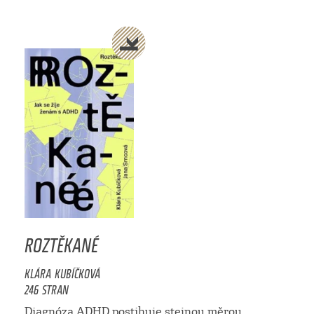
ROZTĚKANÉ
KLÁRA KUBÍČKOVÁ
246 STRAN
Diagnóza ADHD postihuje stejnou měrou