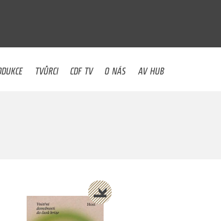
U
ODUKCE
TVŮRCI
CDF TV
O NÁS
AV HUB