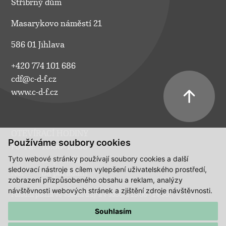
Stříbrný dům
Masarykovo náměstí 21
586 01 Jihlava
+420 774 101 686
cdf@c-d-f.cz
www.c-d-f.cz
OTEVÍRACÍ HODINY
Používáme soubory cookies
Po–Pá:
10.00–18.00
Tyto webové stránky používají soubory cookies a další
So:
na požádání
sledovací nástroje s cílem vylepšení uživatelského prostředí,
Ne:
na požádání
zobrazení přizpůsobeného obsahu a reklam, analýzy
návštěvnosti webových stránek a zjištění zdroje návštěvnosti.
Polední pauza ve všední dny a v sobotu 13:00 - 14:00.
Souhlasím