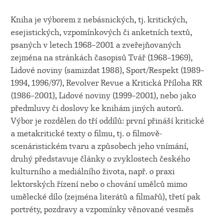
Kniha je výborem z nebásnických, tj. kritických,
esejistických, vzpomínkových či anketních textů,
psaných v letech 1968–2001 a zveřejňovaných
zejména na stránkách časopisů Tvář (1968–1969),
Lidové noviny (samizdat 1988), Sport/Respekt (1989–
1994, 1996/97), Revolver Revue a Kritická Příloha RR
(1986–2001), Lidové noviny (1999–2001), nebo jako
předmluvy či doslovy ke knihám jiných autorů.
Výbor je rozdělen do tří oddílů: první přináší kritické
a metakritické texty o filmu, tj. o filmově-
scenáristickém tvaru a způsobech jeho vnímání,
druhý představuje články o zvyklostech českého
kulturního a mediálního života, např. o praxi
lektorských řízení nebo o chování umělců mimo
umělecké dílo (zejména literátů a filmařů), třetí pak
portréty, pozdravy a vzpomínky věnované vesměs