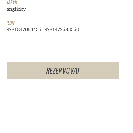
JAZYK:
anglicky
ISBN:
9781847064455 | 9781472583550
REZERVOVAT