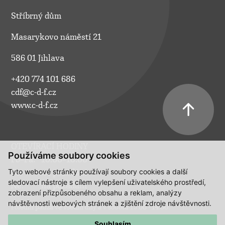
Stříbrný dům
Masarykovo náměstí 21
586 01 Jihlava
+420 774 101 686
cdf@c-d-f.cz
www.c-d-f.cz
OTEVÍRACÍ HODINY
Používáme soubory cookies
Po–Pá:
10.00–18.00
Tyto webové stránky používají soubory cookies a další
So:
na požádání
sledovací nástroje s cílem vylepšení uživatelského prostředí,
Ne:
na požádání
zobrazení přizpůsobeného obsahu a reklam, analýzy
návštěvnosti webových stránek a zjištění zdroje návštěvnosti.
Polední pauza ve všední dny a v sobotu 13:00 - 14:00.
Souhlasím