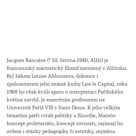
Jacques Rancière (* 10. června 1940, Alžír) je
francouzský marxistický filozof narozený v Alžírsku.
Byl žákem Louise Althussera, dokonce i
spoluautorem jeho známé knihy Lire le Capital, roku
1968 ho však kvůli sporu o interpretaci Pařížského
května zavrhl. Je emeritním profesorem na
Univerzitě Paříž VIII v Saint-Denis. K jeho velkým
tématům patří vztah politiky a filozofie, Marxův
koncept proletariátu, koncept rovnosti, zajímají ho
ovšem i otázky pedagogiky či estetiky, zejména