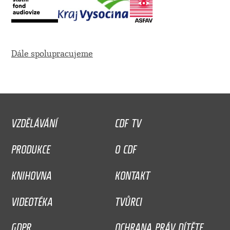
Dále spolupracujeme
VZDĚLÁVÁNÍ
CDF TV
PRODUKCE
O CDF
KNIHOVNA
KONTAKT
VIDEOTÉKA
TVŮRCI
GDPR
OCHRANA PRÁV DÍTĚTE