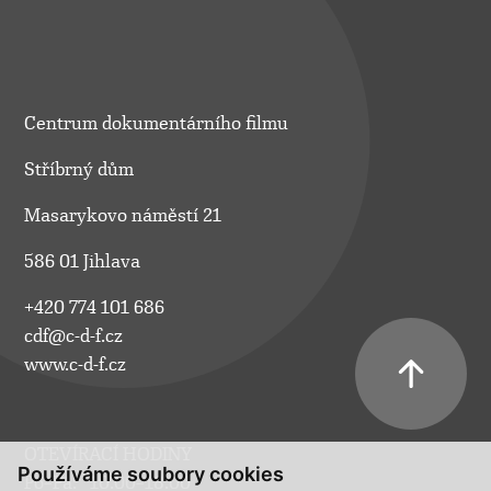
Centrum dokumentárního filmu
Stříbrný dům
Masarykovo náměstí 21
586 01 Jihlava
+420 774 101 686
cdf@c-d-f.cz
www.c-d-f.cz
OTEVÍRACÍ HODINY
Používáme soubory cookies
Po–Pá:
10.00–18.00