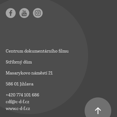
Centrum dokumentárního filmu
Stříbrný dům
Masarykovo náměstí 21
586 01 Jihlava
+420 774 101 686
cdf@c-d-f.cz
www.c-d-f.cz