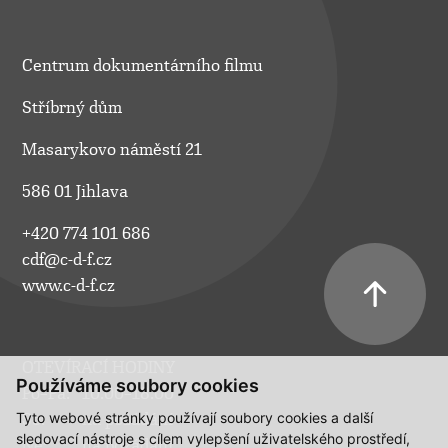
Centrum dokumentárního filmu
Stříbrný dům
Masarykovo náměstí 21
586 01 Jihlava
+420 774 101 686
cdf@c-d-f.cz
www.c-d-f.cz
OTEVÍRACÍ HODINY
Používáme soubory cookies
Po–Pá:
10.00–18.00
Tyto webové stránky používají soubory cookies a další
So:
na požádání
sledovací nástroje s cílem vylepšení uživatelského prostředí,
Ne:
na požádání