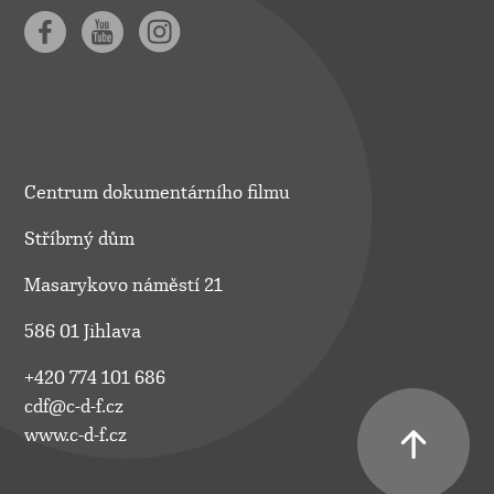
Centrum dokumentárního filmu
Stříbrný dům
Masarykovo náměstí 21
586 01 Jihlava
+420 774 101 686
cdf@c-d-f.cz
www.c-d-f.cz