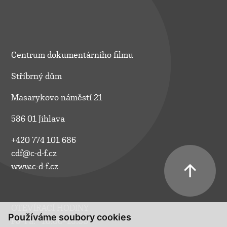
Centrum dokumentárního filmu
Stříbrný dům
Masarykovo náměstí 21
586 01 Jihlava
+420 774 101 686
cdf@c-d-f.cz
www.c-d-f.cz
OTEVÍRACÍ HODINY
Používáme soubory cookies
Po–Pá:
10.00–18.00