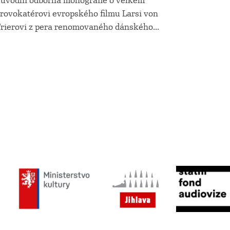
ůvodní odborná monografie o velkém
rovokatérovi evropského filmu Larsi von
rierovi z pera renomovaného dánského...