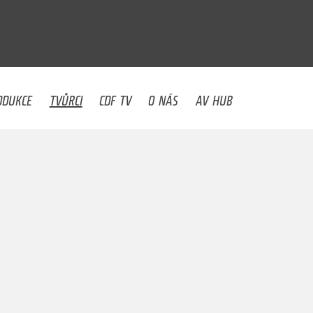
U
ODUKCE
TVŮRCI
CDF TV
O NÁS
AV HUB