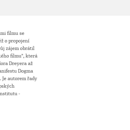
ami filmu se
ž o propojení
vůj zájem obrátil
kého filmu", která
dora Dreyera až
manifestu Dogma
. Je autorem řady
opských
stitutu -