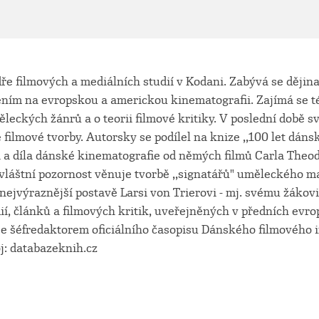
ře filmových a mediálních studií v Kodani. Zabývá se dějin
ním na evropskou a americkou kinematografii. Zajímá se té
ěleckých žánrů a o teorii filmové kritiky. V poslední době s
filmové tvorby. Autorsky se podílel na knize ,,100 let dáns
 a díla dánské kinematografie od němých filmů Carla Theo
Zvláštní pozornost věnuje tvorbě ,,signatářů" uměleckého 
nejvýraznější postavě Larsi von Trierovi - mj. svému žákovi
ií, článků a filmových kritik, uveřejněných v předních evr
e šéfredaktorem oficiálního časopisu Dánského filmového in
: databazeknih.cz