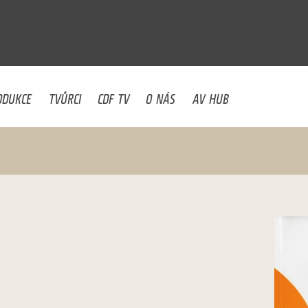
U
ODUKCE
TVŮRCI
CDF TV
O NÁS
AV HUB