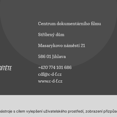
Centrum dokumentárního filmu
Stříbrný dům
Masarykovo náměstí 21
586 01 Jihlava
ÍTĚTE
+420 774 101 686
cdf@c-d-f.cz
www.c-d-f.cz
 nástroje s cílem vylepšení uživatelského prostředí, zobrazení přiz