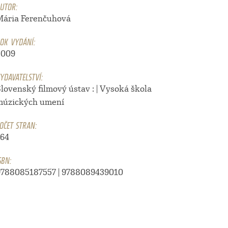
UTOR:
Mária Ferenčuhová
OK VYDÁNÍ:
2009
YDAVATELSTVÍ:
lovenský filmový ústav : | Vysoká škola
múzických umení
OČET STRAN:
164
SBN:
9788085187557 | 9788089439010