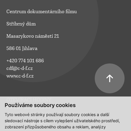
Centrum dokumentárního filmu
Stříbrný dům
Masarykovo náměstí 21
586 01 Jihlava
+420 774 101 686
cdf@c-d-f.cz
www.c-d-f.cz
OTEVÍRACÍ HODINY
Používáme soubory cookies
Po–Pá:
10.00–18.00
Tyto webové stránky používají soubory cookies a další
So:
na požádání
sledovací nástroje s cílem vylepšení uživatelského prostředí,
Ne:
na požádání
zobrazení přizpůsobeného obsahu a reklam, analýzy