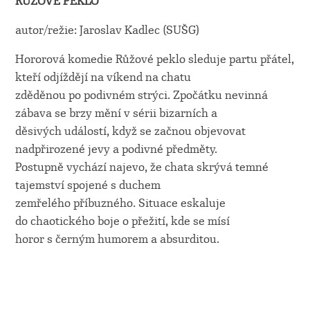
RŮŽOVÉ PEKLO
autor/režie: Jaroslav Kadlec (SUŠG)
Hororová komedie Růžové peklo sleduje partu přátel,
kteří odjíždějí na víkend na chatu
zděděnou po podivném strýci. Zpočátku nevinná
zábava se brzy mění v sérii bizarních a
děsivých událostí, když se začnou objevovat
nadpřirozené jevy a podivné předměty.
Postupně vychází najevo, že chata skrývá temné
tajemství spojené s duchem
zemřelého příbuzného. Situace eskaluje
do chaotického boje o přežití, kde se mísí
horor s černým humorem a absurditou.