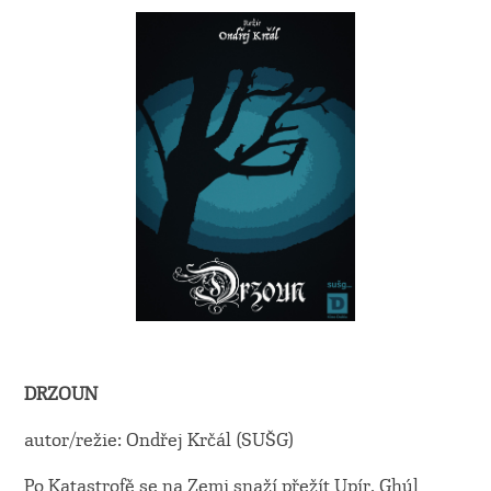
DRZOUN
autor/režie: Ondřej Krčál (SUŠG)
Po Katastrofě se na Zemi snaží přežít Upír, Ghúl