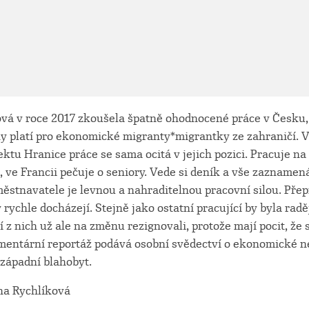
vá v roce 2017 zkoušela špatně ohodnocené práce v Česku, z
y platí pro ekonomické migranty*migrantky ze zahraničí. 
ktu Hranice práce se sama ocitá v jejich pozici. Pracuje 
, ve Francii pečuje o seniory. Vede si deník a vše zazname
ěstnavatele je levnou a nahraditelnou pracovní silou. Pře
y rychle docházejí. Stejně jako ostatní pracující by byla rad
í z nich už ale na změnu rezignovali, protože mají pocit, že 
ntární reportáž podává osobní svědectví o ekonomické n
 západní blahobyt.
na Rychlíková