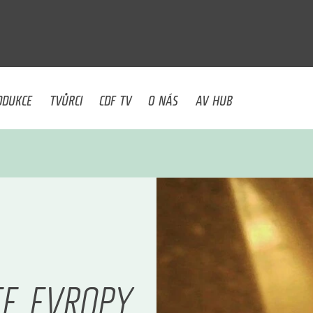
U
ODUKCE
TVŮRCI
CDF TV
O NÁS
AV HUB
CE EVROPY