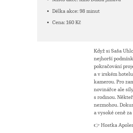
Délka akce: 98 minut
Cena: 160 Kč
Když si Saša Uhlo
nejhorší podmínk
pokračování proje
a v irském hotelu
kamerou. Pro zam
novinářce ale síl
s rodinou. Někteř
nezmohou. Dokume
a vysoké ceně za
👉 Hostka Apole