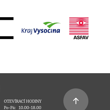
OTEVÍRACÍ HODINY
Po–Pá:
10.00–18.00