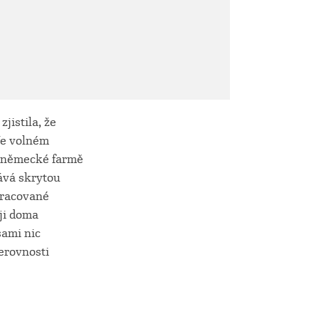
jistila, že
Ve volném
na německé farmě
nává skrytou
pracované
ěji doma
sami nic
erovnosti