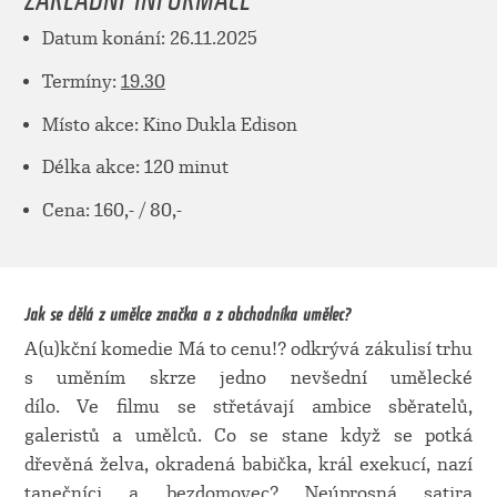
Datum konání: 26.11.2025
Termíny:
19.30
Místo akce: Kino Dukla Edison
Délka akce: 120 minut
Cena: 160,- / 80,-
Jak se dělá z umělce značka a z obchodníka umělec?
A(u)kční komedie Má to cenu!? odkrývá zákulisí trhu
s uměním skrze jedno nevšední umělecké
dílo. Ve filmu se střetávají ambice sběratelů,
galeristů a umělců. Co se stane když se potká
dřevěná želva, okradená babička, král exekucí, nazí
tanečníci a bezdomovec? Neúprosná satira