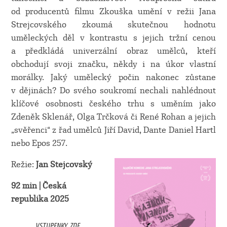
od producentů filmu Zkouška umění v režii Jana
Strejcovského zkoumá skutečnou hodnotu
uměleckých děl v kontrastu s jejich tržní cenou
a předkládá univerzální obraz umělců, kteří
obchodují svoji značku, někdy i na úkor vlastní
morálky. Jaký umělecký počin nakonec zůstane
v dějinách? Do svého soukromí nechali nahlédnout
klíčové osobnosti českého trhu s uměním jako
Zdeněk Sklenář, Olga Trčková či René Rohan a jejich
„svěřenci“ z řad umělců Jiří David, Dante Daniel Hartl
nebo Epos 257.
Režie:
Jan Stejcovský
92 min | Česká
republika 2025
VSTUPENKY ZDE