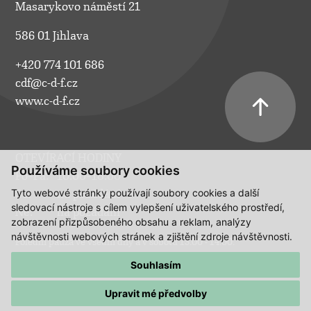
Masarykovo náměstí 21
586 01 Jihlava
+420 774 101 686
cdf@c-d-f.cz
www.c-d-f.cz
OTEVÍRACÍ HODINY
Používáme soubory cookies
Po–Pá:
10.00–18.00
Tyto webové stránky používají soubory cookies a další
So:
na požádání
sledovací nástroje s cílem vylepšení uživatelského prostředí,
Ne:
na požádání
zobrazení přizpůsobeného obsahu a reklam, analýzy
návštěvnosti webových stránek a zjištění zdroje návštěvnosti.
Polední pauza ve všední dny a v sobotu 13:00 - 14:00.
Souhlasím
Upravit mé předvolby