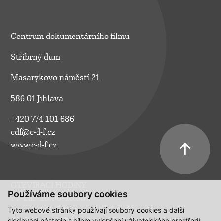
Centrum dokumentárního filmu
Stříbrný dům
Masarykovo náměstí 21
586 01 Jihlava
+420 774 101 686
cdf@c-d-f.cz
www.c-d-f.cz
OTEVÍRACÍ HODINY
Používáme soubory cookies
Po–Pá:
10.00–18.00
Tyto webové stránky používají soubory cookies a další
So:
na požádání
sledovací nástroje s cílem vylepšení uživatelského prostředí,