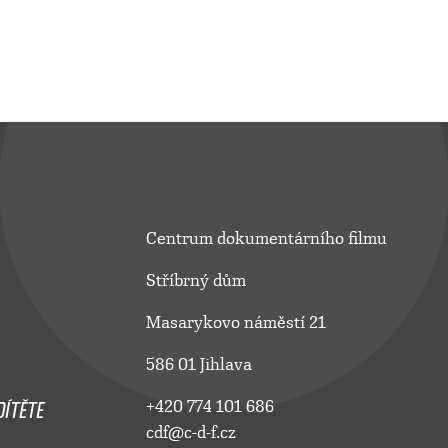
Centrum dokumentárního filmu
Stříbrný dům
Masarykovo náměstí 21
586 01 Jihlava
ÍTĚTE
+420 774 101 686
cdf@c-d-f.cz