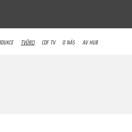
U
ODUKCE
TVŮRCI
CDF TV
O NÁS
AV HUB