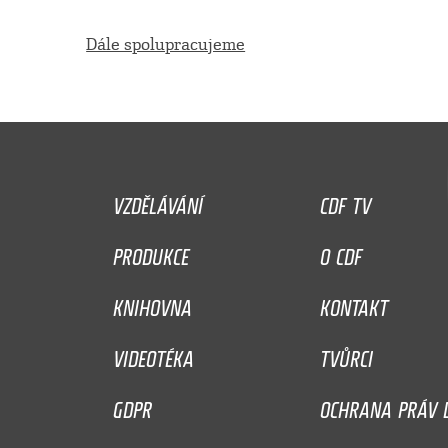
Dále spolupracujeme
VZDĚLÁVÁNÍ
CDF TV
PRODUKCE
O CDF
KNIHOVNA
KONTAKT
VIDEOTÉKA
TVŮRCI
GDPR
OCHRANA PRÁV D