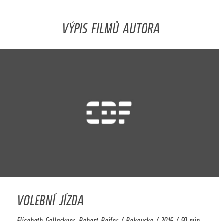
VÝPIS FILMŮ AUTORA
VOLEBNÍ JÍZDA
Elisabeth Gollackner, Robert Reifer / Rakousko / 2016 / 50 min.